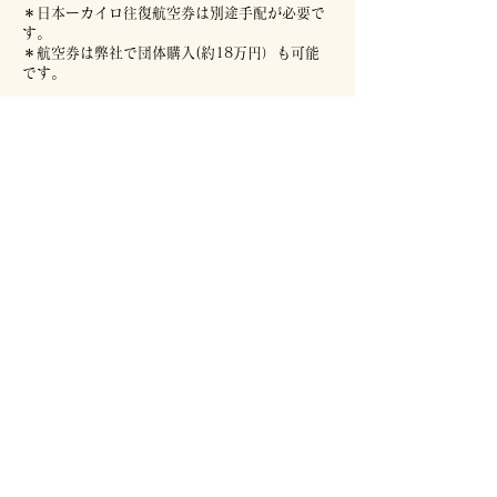
＊日本ーカイロ往復航空券は別途手配が必要で
す。
＊航空券は弊社で団体購入(約18万円）も可能
です。
​含まれるもの
​カイロ-アスワン ＆ ルクソール-カイロ国内便
航空券
その他バスなどの移動費
現地7泊宿泊費
現地での食事３食
舟内の飲み物（一部有料）
SIMカード又はWifi
現地ガイドとイヤホンガイド
遺跡・神殿入場料
遺跡・神殿貸切許可申請費用
エジプト入国ビザ手続き費用
​シンギング・リンワークショップ費用