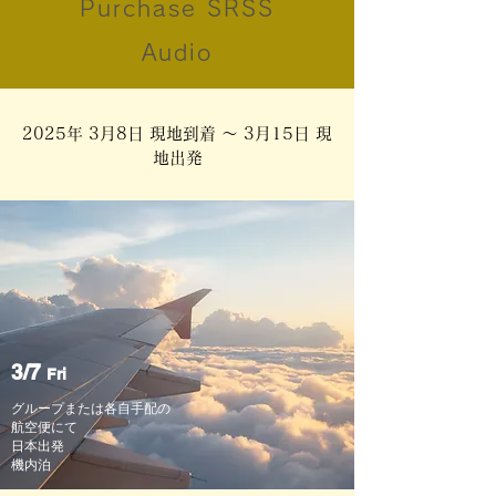
Purchase SRSS
Audio
2025年 3月8日 現地到着 〜 3月15日 現
地出発
3/7
Fri
グループまたは各自手配の
航空便にて
日本出発
​機内泊​