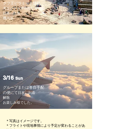
クフ王ピラミッド貸切
大エジプト博物館など
日本へ出発
​機内泊
3/16
Sun
​グループまたは各自手配
の便にて
日本に到着​
​解散
​お楽しみ様でした。
＊写真はイメージです。
＊フライトや現地事情により予定が変わることがあ