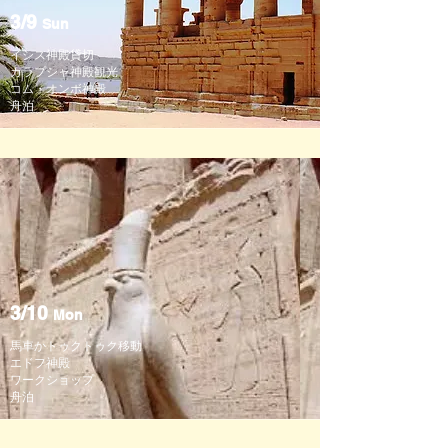
3/9
Sun
イシス神殿貸切
カラプシャ神殿観光
​コム・オンボ神殿
舟泊
3/10
Mon
馬車かトゥクトゥク移動
エドフ神殿
ワークショップ
舟泊