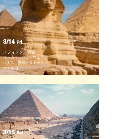
3/14
Fri
スフィンクス貸切
サッカラ：セラビウム
​ウナス、階段ピラミッド
​ホテル泊
3/15
Sat