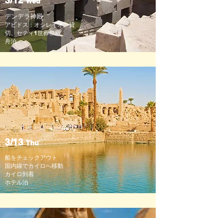
3/12
Wed
デンデラ神殿
アビドス​​：オシレイオン貸
切、セティ1世葬祭殿
舟泊
3/13
Thu
船をチェックアウト
国内線でカイロへ移動​
​カイロ到着
ホテル泊