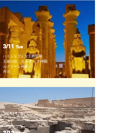
3/11
Tue
ハトシェプト女王葬祭殿
カルナック神殿
​王家の谷、
ルクソール神殿
舟泊