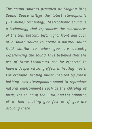
The sound sources provided at Singing Ring
Sound Space utilize the latest stereophonic
(3D audio) technology. Stereophonic sound is
a technology that reproduces the coordinates
of the top, bottom, left, right, front and back
of a sound source to create a natural sound
field similar to when you are actually
experiencing the sound. It is believed that the
use of these techniques can be expected to
have a deeper relaxing effect in healing music.
For example, healing music inspired by forest
bathing uses stereophonic sound to reproduce
natural environments such as the chirping of
birds, the sound of the wind, and the babbling
of a river, making you feel as if you are
actually there.