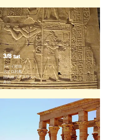
3/8
Sat
ドバイ経由
カイロ到着
国内線でアスワンへ
​舟泊