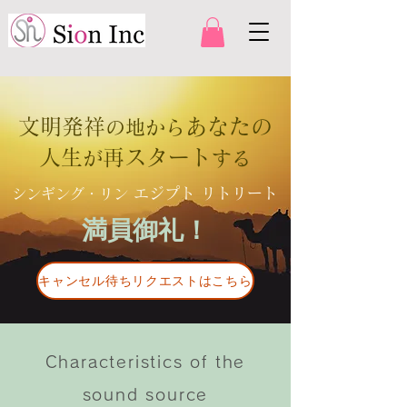
文明発祥
あなたの
の地から
人生
再スタート
が
する
エジプト リトリート
シンギング・
リン
満員御礼！
キャンセル待ちリクエストはこちら
Characteristics of the
sound source